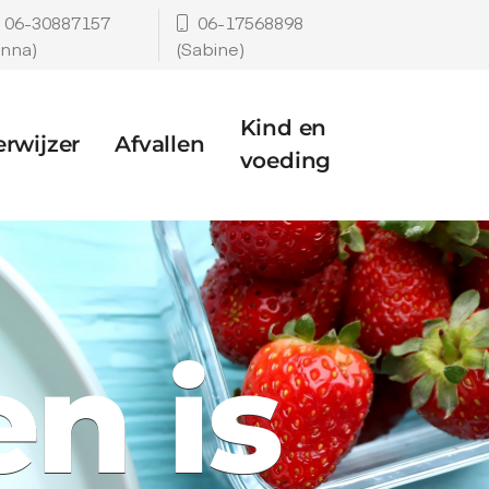
06-30887157
06-17568898
Anna)
(Sabine)
Kind en
erwijzer
Afvallen
voeding
n is