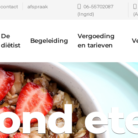
contact
afspraak
06-55702087
(Ingrid)
(
De
Vergoeding
Begeleiding
V
diëtist
en tarieven
ond ete