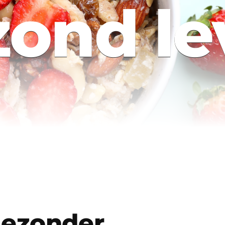
zond le
gezonder