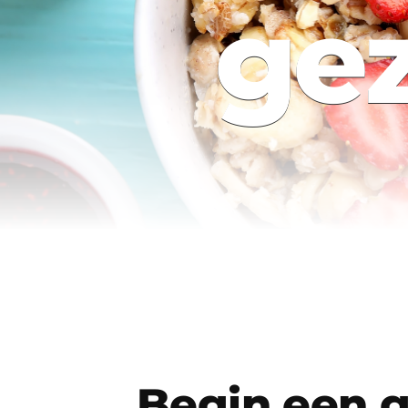
ge
Begin een 